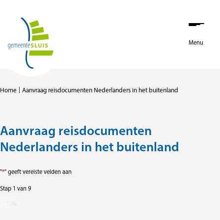
Stap
Ga naar de inhoud
1
van
Menu
9,
Home
Aanvraag reisdocumenten Nederlanders in het buitenland
Aanvraag reisdocumenten
Nederlanders in het buitenland
"
*
" geeft vereiste velden aan
Stap
1
van
9
11%